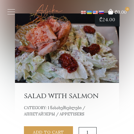
0
₾0.00
₾
24.00
salad with salmon
CATEGORY:
1 ᲬᲐᲡᲐᲮᲔᲛᲡᲔᲑᲚᲔᲑᲘ /
АППЕТАЙЗЕРЫ / APPETISERS
salad
ADD TO CART
with