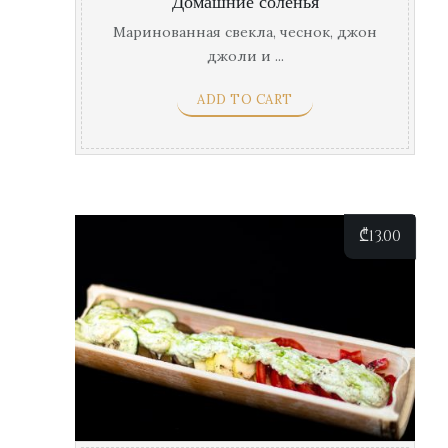
Домашние соленья
Маринованная свекла, чеснок, джон
джоли и ...
ADD TO CART
₾
13.00