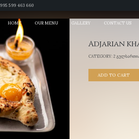
995 599 463 660
HOME
OUR MENU
GALLERY
CONTACT US
Adjarian kh
CATEGORY:
2 ᲒᲣᲚᲡᲐᲠᲗᲘ
ADD TO CART