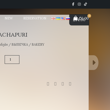
0
₾0.00
NEW
RESERVATION
₾
14.00
achapuri
ᲐᲜᲔᲑᲘ / ВЫПЕЧКА / BAKERY
Adjarian
khachapuri
quantity