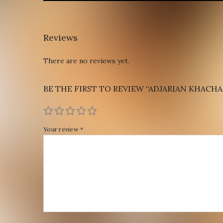
Reviews
There are no reviews yet.
BE THE FIRST TO REVIEW “ADJARIAN KHACHA
Your review
*