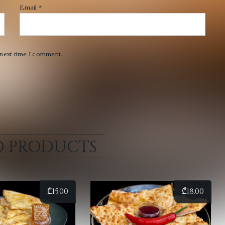
Email
*
 next time I comment.
D PRODUCTS
₾
15.00
₾
18.00