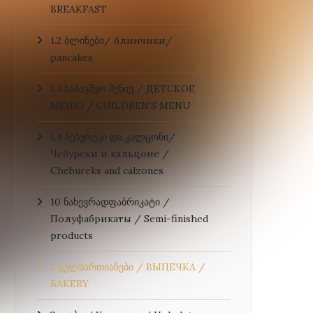
BREAKFAST
1.2 ბლინები/ блинчики/
pancakes
1.3 საბავშვო მენიუ / ДЕТСКОЕ
МЕНЮ / CHILDREN'S MENU
1.4 ჩებურეკი და კალცონი/
Чебуреки и кальцоне /
Chebureks and calzones
10 ნახევრადფაბრიკატი /
Полуфабрикаты / Semi-finished
products
2 გულსართიანები / ВЫПЕЧКА /
BAKERY