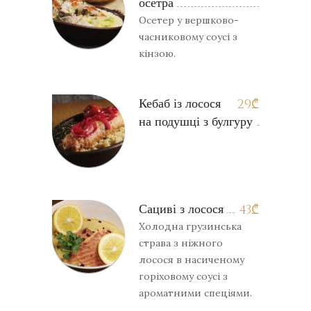
осетра
Осетер у вершково-
часниковому соусі з
кінзою.
Кебаб із лосося
29
₾
на подушці з булгуру
Сациві з лосося
43
₾
Холодна грузинська
страва з ніжного
лосося в насиченому
горіховому соусі з
ароматними спеціями.