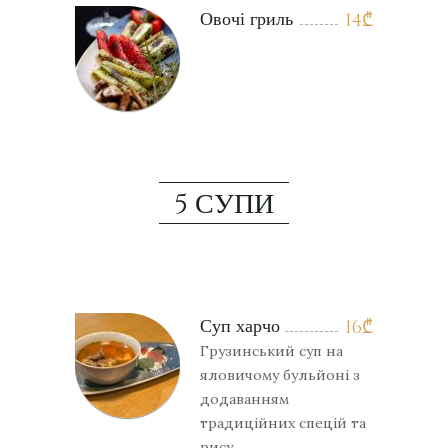
Овочі гриль
14
₾
5 СУПИ
Суп харчо
16
₾
Грузинський суп на
яловичому бульйоні з
додаванням
традиційних спецій та
рису.