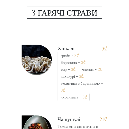
3 ГАРЯЧІ СТРАВИ
Хінкалі
3
₾
-
3
₾
гриби
-
3
₾
баранина
-
3
₾
-
2
₾
сир
часник
-
3
₾
калакурі
-
телятина з бараниною
3
₾
-
3
₾
яловичина
Чашушулі
21
₾
Томлена свинина в