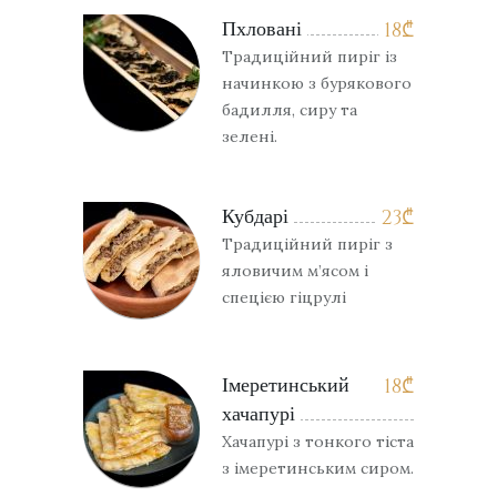
Пхловані
18
₾
Традиційний пиріг із
начинкою з бурякового
бадилля, сиру та
зелені.
Кубдарі
23
₾
Традиційний пиріг з
яловичим м’ясом і
спецією гіцрулі
Імеретинський
18
₾
хачапурі
Хачапурі з тонкого тіста
з імеретинським сиром.