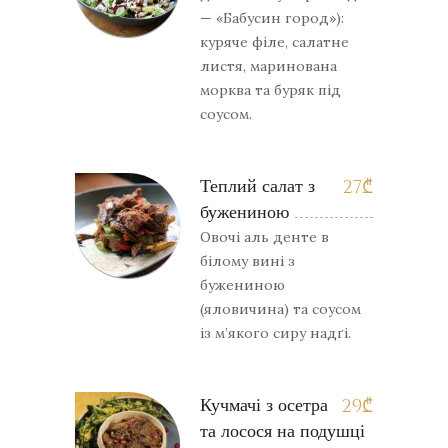
— «Бабусин город»):
куряче філе, салатне
листя, маринована
морква та буряк під
соусом.
Теплий салат з
27
₾
бужениною
Овочі аль денте в
білому вині з
бужениною
(яловичина) та соусом
із м’якого сиру надґі.
Кучмачі з осетра
29
₾
та лосося на подушці