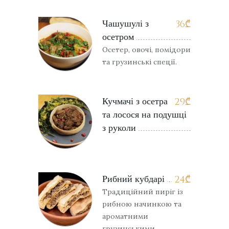
Чашушулі з
36
₾
осетром
Осетер, овочі, помідори
та грузинські спеції.
Кучмачі з осетра
29
₾
та лосося на подушці
з руколи
Рибний кубдарі
24
₾
Традиційний пиріг із
рибною начинкою та
ароматними
грузинськими