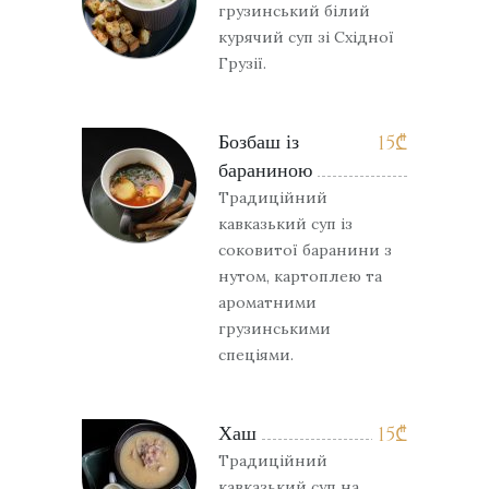
грузинський білий
курячий суп зі Східної
Грузії.
Бозбаш із
15
₾
бараниною
Традиційний
кавказький суп із
соковитої баранини з
нутом, картоплею та
ароматними
грузинськими
спеціями.
Хаш
15
₾
Традиційний
кавказький суп на