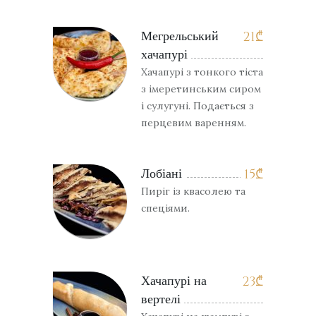
Мегрельський
21
₾
хачапурі
Хачапурі з тонкого тіста
з імеретинським сиром
і сулугуні. Подається з
перцевим варенням.
Лобіані
15
₾
Пиріг із квасолею та
спеціями.
Хачапурі на
23
₾
вертелі