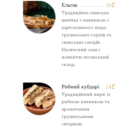
Ельгак
16
₾
Традиційна сванська
випічка з начинкою з
картопляного пюре,
грузинських горіхів та
сванських спецій.
Насичений смак і
повністю веганський
склад.
Рибний кубдарі
24
₾
Традиційний пиріг із
рибною начинкою та
ароматними
грузинськими
спеціями.