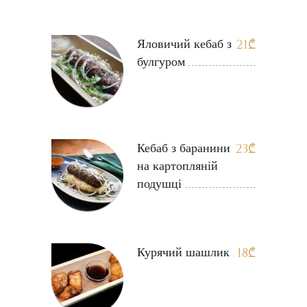
Яловичий кебаб з
21
₾
булгуром
Кебаб з баранини
23
₾
на картопляній
подушці
Курячий шашлик
18
₾