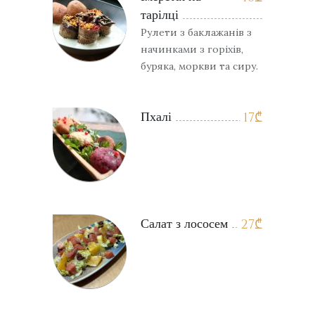
тарілці
Рулети з баклажанів з
начинками з горіхів,
буряка, моркви та сиру.
Пхалі
17
₾
Салат з лососем
27
₾