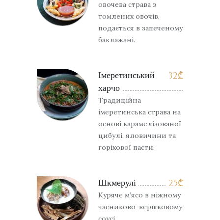
овочева страва з
томлених овочів,
подається в запеченому
баклажані.
Імеретинський
32
₾
харчо
Традиційна
імеретинська страва на
основі карамелізованої
цибулі, яловичини та
горіхової пасти.
Шкмерулі
25
₾
Куряче м’ясо в ніжному
часниково-вершковому
соусі.