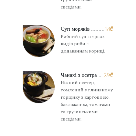
спеціями.
Суп моряків
18
₾
Рибний суп із трьох
видів риби з
додаванням кориці.
Чанахі з осетра
29
₾
Ніжний осетер,
томлений у глиняному
горщику з картоплею,
баклажаном, томатами
та грузинськими
спеціями.