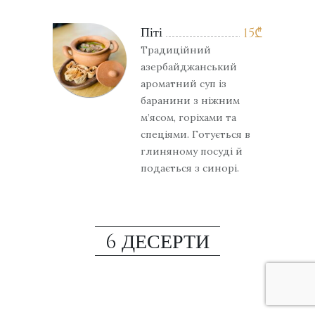
Піті
15
₾
Традиційний
азербайджанський
ароматний суп із
баранини з ніжним
м’ясом, горіхами та
спеціями. Готується в
глиняному посуді й
подається з синорі.
6 ДЕСЕРТИ