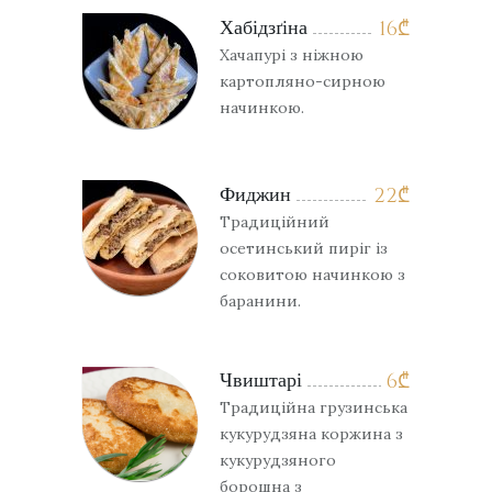
Хабідзґіна
16
₾
Хачапурі з ніжною
картопляно-сирною
начинкою.
Фиджин
22
₾
Традиційний
осетинський пиріг із
соковитою начинкою з
баранини.
Чвиштарі
6
₾
Традиційна грузинська
кукурудзяна коржина з
кукурудзяного
борошна з