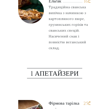
Ельгак
16
₾
Традиційна сванська
випічка з начинкою з
картопляного пюре,
грузинських горіхів та
сванських спецій.
Насичений смак і
повністю веганський
склад.
1 АПЕТАЙЗЕРИ
Фірмова тарілка
25
₾