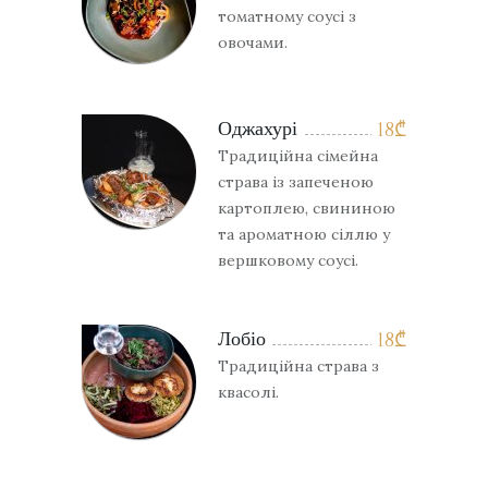
томатному соусі з
овочами.
Оджахурі
18
₾
Традиційна сімейна
страва із запеченою
картоплею, свининою
та ароматною сіллю у
вершковому соусі.
Лобіо
18
₾
Традиційна страва з
квасолі.