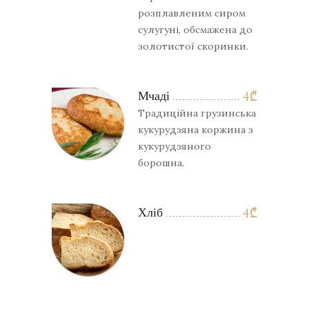
розплавленим сиром
сулугуні, обсмажена до
золотистої скоринки.
Мчаді
4
₾
Традиційна грузинська
кукурудзяна коржина з
кукурудзяного
борошна.
Хліб
4
₾