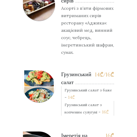
сирів
Асорті з п’яти фірмових
витриманих сирів
ресторану «Аджика»:
акацієвий мед, винний
соус, чебрець,
імеретинський шафран,
сумах.
Грузинський
14
₾
/16
₾
салат
Грузинський салат з баже
-
14
₾
Грузинський салат з
-
16
₾
копченим сулугуні
Імеретія на
16
₾