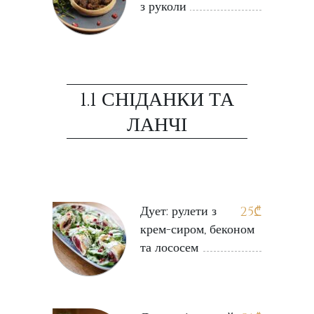
з руколи
1.1 СНІДАНКИ ТА
ЛАНЧІ
Дует: рулети з
25
₾
крем-сиром, беконом
та лососем