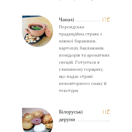
Чанахі
17
₾
Персидська
традиційна страва з
ніжної баранини,
картоплі, баклажанів,
помідорів та ароматних
спецій. Готується в
глиняному горщику,
що надає страві
неповторного смаку й
текстури.
Білоруські
11
₾
деруни