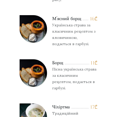
М’ясний борщ
16
₾
Українська страва за
класичним рецептом з
яловичиною,
подається в гарбузі.
Борщ
11
₾
Пісна українська страва
за класичним
рецептом, подається в
гарбузі.
Чіхіртма
17
₾
Традиційний