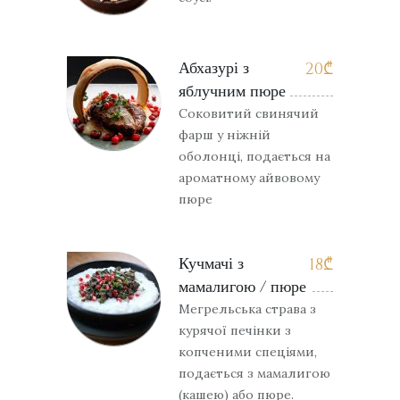
Абхазурі з
20
₾
яблучним пюре
Соковитий свинячий
фарш у ніжній
оболонці, подається на
ароматному айвовому
пюре
Кучмачі з
18
₾
мамалигою / пюре
Мегрельська страва з
курячої печінки з
копченими спеціями,
подається з мамалигою
(кашею) або пюре.