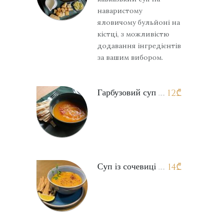
наваристому
яловичому бульйоні на
кістці, з можливістю
додавання інгредієнтів
за вашим вибором.
Гарбузовий суп
12
₾
Суп із сочевиці
14
₾