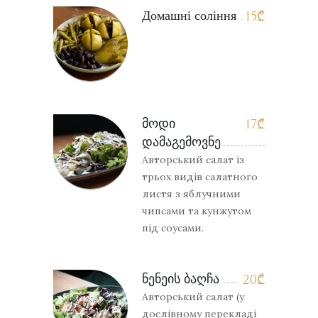
Домашні соління
15
₾
მოდი
17
₾
დამაგემოვნე
Авторський салат із
трьох видів салатного
листя з яблучними
чипсами та кунжутом
під соусами.
ნენეის ბაღჩა
20
₾
Авторський салат (у
дослівному перекладі