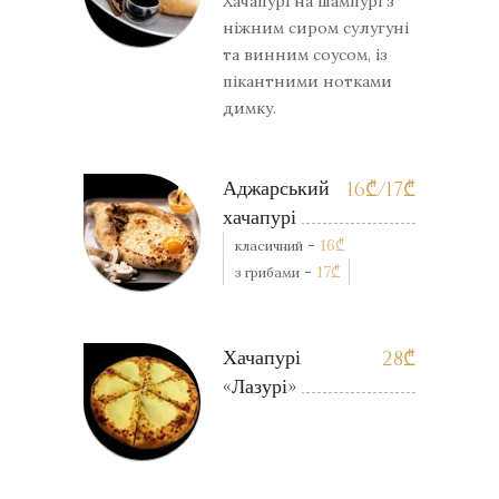
Хачапурі на шампурі з
ніжним сиром сулугуні
та винним соусом, із
пікантними нотками
димку.
Аджарський
16
₾
/17
₾
хачапурі
-
16
₾
класичний
-
17
₾
з грибами
Хачапурі
28
₾
«Лазурі»