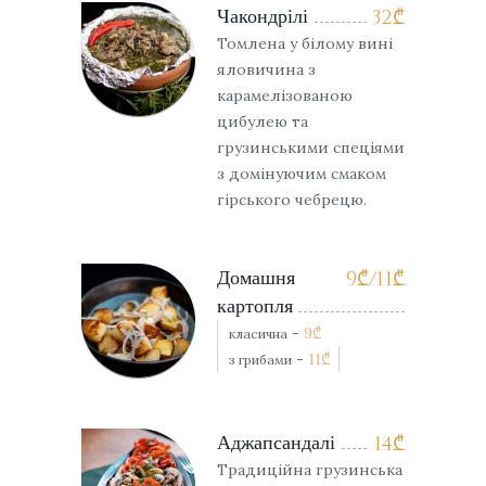
Чакондрілі
32
₾
Томлена у білому вині
яловичина з
карамелізованою
цибулею та
грузинськими спеціями
з домінуючим смаком
гірського чебрецю.
Домашня
9
₾
/11
₾
картопля
-
9
₾
класична
-
11
₾
з грибами
Аджапсандалі
14
₾
Традиційна грузинська