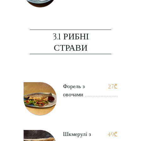
3.1 РИБНІ
СТРАВИ
Форель з
27
₾
овочами
Шкмерулі з
49
₾