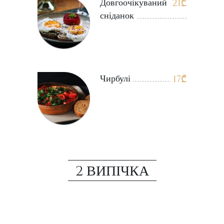
Довгоочікуваний
21
₾
сніданок
Чирбулі
17
₾
2 ВИПІЧКА