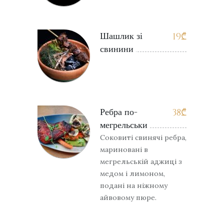
Шашлик зі
19
₾
свинини
Ребра по-
38
₾
мегрельськи
Соковиті свинячі ребра,
мариновані в
мегрельській аджиці з
медом і лимоном,
подані на ніжному
айвовому пюре.