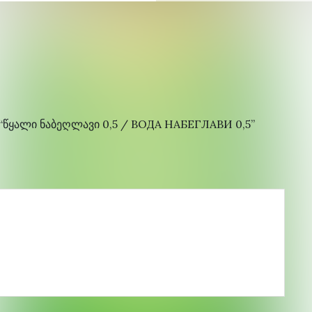
ᲧᲐᲚᲘ ᲜᲐᲑᲔᲦᲚᲐᲕᲘ 0,5 / ВОДА НАБЕГЛАВИ 0,5”