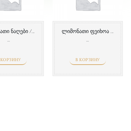
ლიმონათი ნაღები / Лимонад крем-сода
ლიმონათი ფეიხოა / Лимонад фейхоа
...
...
 КОРЗИНУ
В КОРЗИНУ