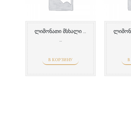
ლიმონათი მსხალი / Лимонад Груша
...
В КОРЗИНУ
В