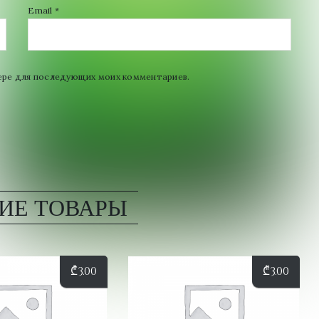
Email
*
узере для последующих моих комментариев.
ИЕ ТОВАРЫ
₾
3.00
₾
3.00