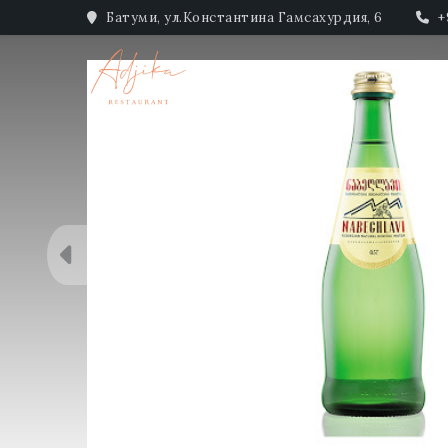
Батуми, ул.Константина Гамсахурдия, 6
+