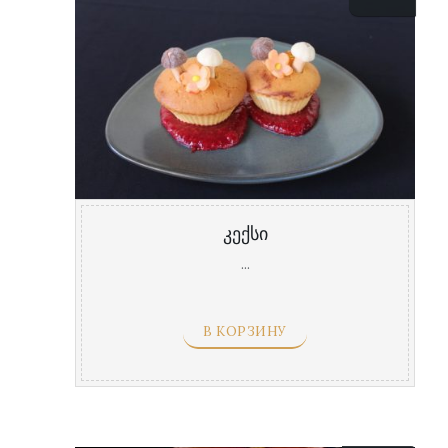
კექსი
...
В КОРЗИНУ