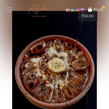
0
₾0.00
₾
16.00