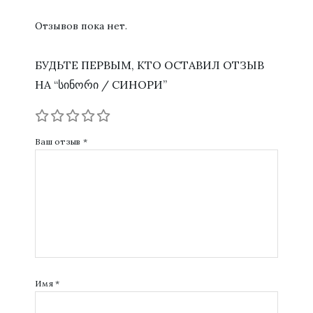
Отзывов пока нет.
БУДЬТЕ ПЕРВЫМ, КТО ОСТАВИЛ ОТЗЫВ
НА “ᲡᲘᲜᲝᲠᲘ / СИНОРИ”
Ваш отзыв
*
Имя
*