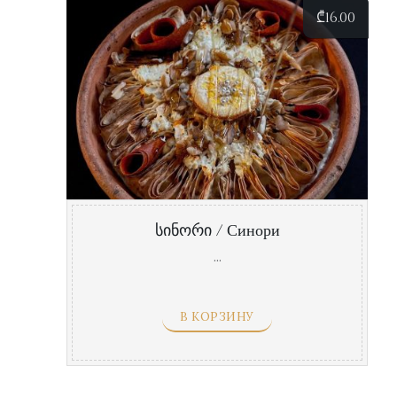
₾
16.00
სინორი / Синори
...
В КОРЗИНУ