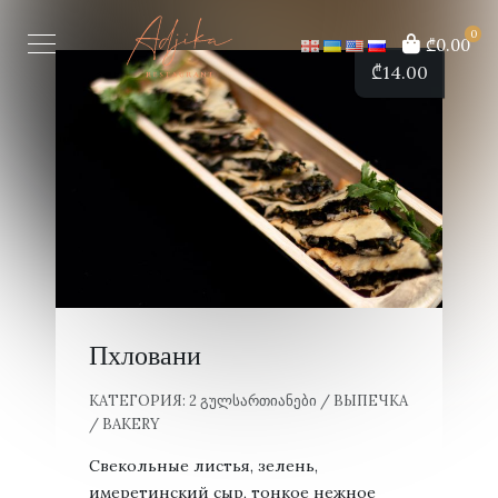
0
₾0.00
₾
14.00
Пхловани
КАТЕГОРИЯ:
2 ᲒᲣᲚᲡᲐᲠᲗᲘᲐᲜᲔᲑᲘ / ВЫПЕЧКА
/ BAKERY
Свекольные листья, зелень,
имеретинский сыр, тонкое нежное