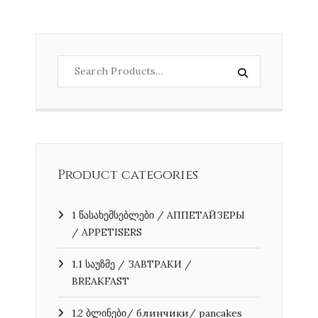
Product categories
1 წასახემსებლები / АППЕТАЙЗЕРЫ
/ APPETISERS
1.1 საუზმე / ЗАВТРАКИ /
BREAKFAST
1.2 ბლინები/ блинчики/ pancakes