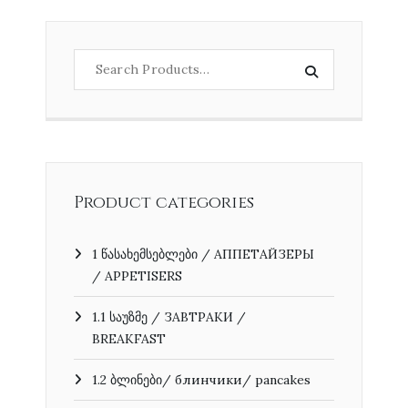
Product categories
1 წასახემსებლები / АППЕТАЙЗЕРЫ
/ APPETISERS
1.1 საუზმე / ЗАВТРАКИ /
BREAKFAST
1.2 ბლინები/ блинчики/ pancakes