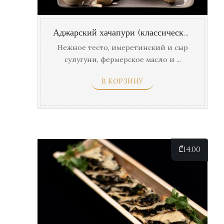
Аджарский хачапури (классический )
Нежное тесто, имеретинский и сыр
сулугуни, фермерское масло и ...
В КОРЗИНУ
₾
14.00