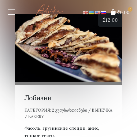
0
₾0.00
₾
12.00
Лобиани
КАТЕГОРИЯ:
2 ᲒᲣᲚᲡᲐᲠᲗᲘᲐᲜᲔᲑᲘ / ВЫПЕЧКА
/ BAKERY
Фасоль, грузинские специи, анис,
тонкое тесто.