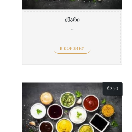
ძმარი
...
В КОРЗИНУ
₾
2.50