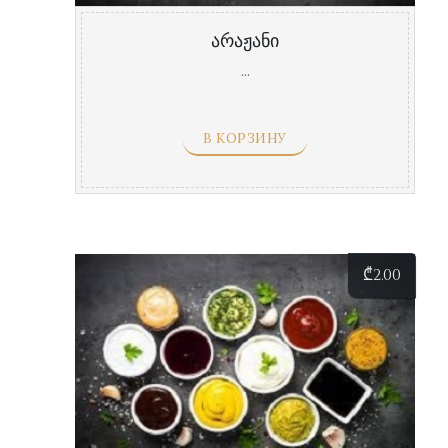
არაჟანი
...
В КОРЗИНУ
₾
2.00