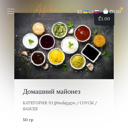
0
₾0.00
₾
1.00
Домашний майонез
КАТЕГОРИЯ:
9.1 ᲭᲠᲘᲐᲜᲢᲔᲚᲘ / СОУСЫ /
SAUCES
50 гр