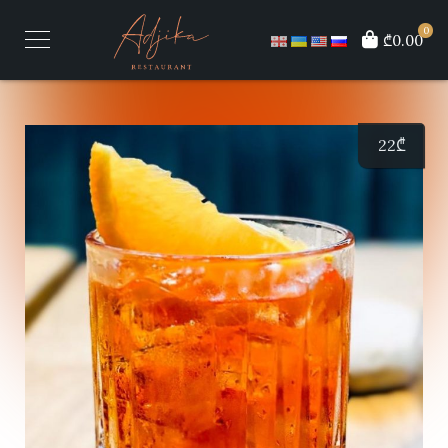
0
₾0.00
22
₾