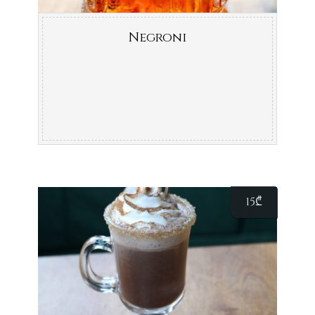
Negroni
15
₾