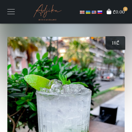
0
₾0.00
18
₾