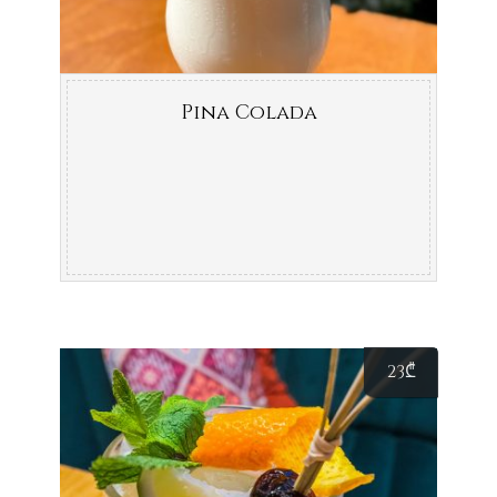
Pina Colada
23
₾