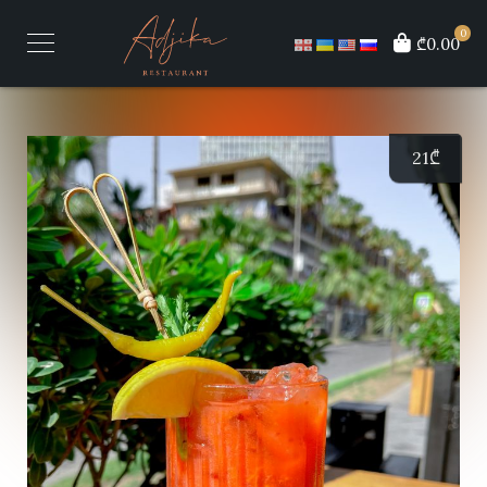
0
₾0.00
21
₾