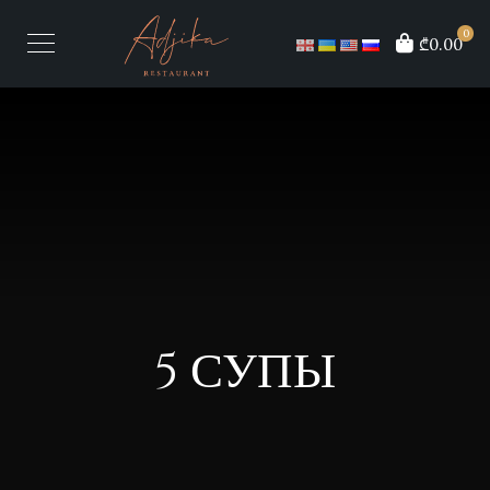
0
₾0.00
5 СУПЫ