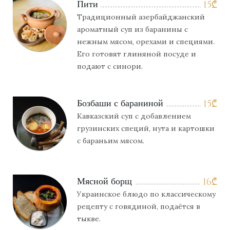
Пити
15
₾
Традиционный азербайджанский
ароматный суп из баранины с
нежным мясом, орехами и специями.
Его готовят глиняной посуде и
подают с синори.
Бозбаши с бараниной
15
₾
Кавказский суп с добавлением
грузинских специй, нута и картошки
с бараньим мясом.
Мясной борщ
16
₾
Украинское блюдо по классическому
рецепту с говядиной, подаётся в
тыкве.