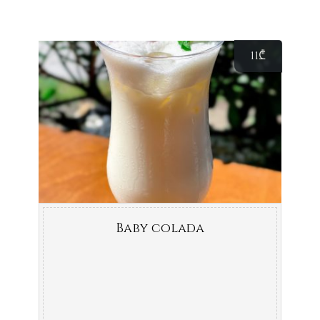
11
₾
Baby colada