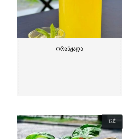
ორანჟადა
12
₾