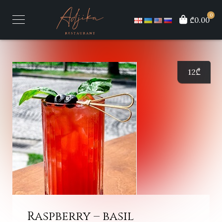
0
₾0.00
12
₾
Raspberry – basil