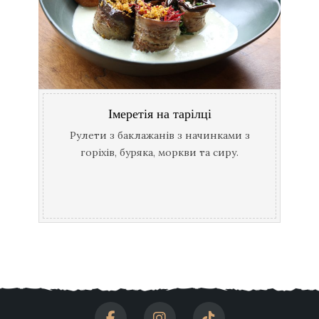
Імеретія на тарілці
Рулети з баклажанів з начинками з
горіхів, буряка, моркви та сиру.