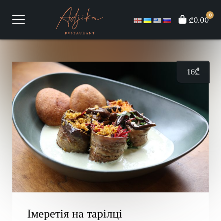
0
₾0.00
16
₾
Імеретія на тарілці