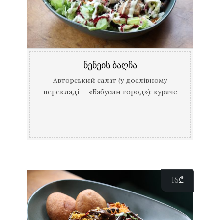
ნენეის ბაღჩა
Авторський салат (у дослівному
перекладі — «Бабусин город»): куряче
філе, салатне листя, маринована
морква та буряк під соусом.
16
₾