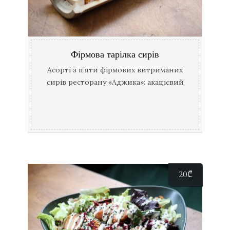
Фірмова тарілка сирів
Асорті з п’яти фірмових витриманих
сирів ресторану «Аджика»: акацієвий
мед, винний соус, чебрець,
імеретинський шафран, сумах.
20
₾