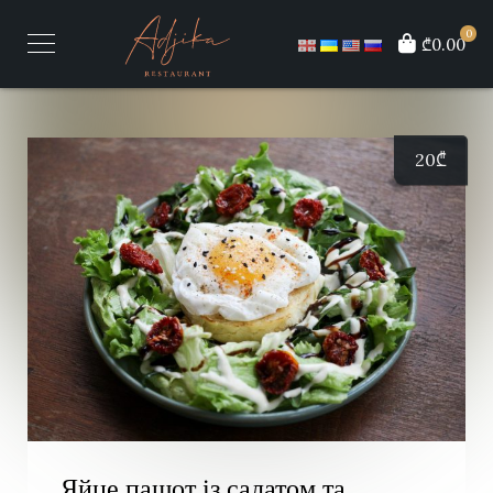
0
₾0.00
20
₾
Яйце пашот із салатом та