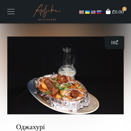
0
₾0.00
18
₾
Оджахурі