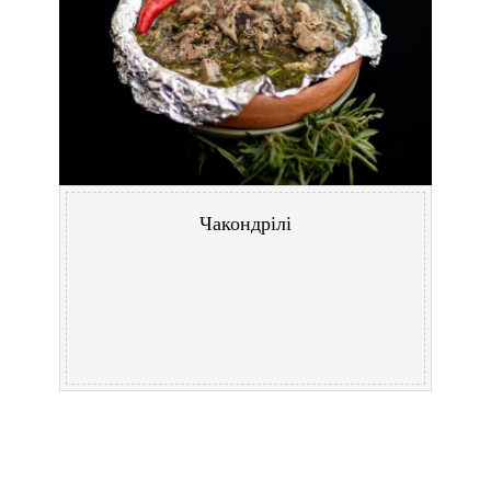
Чакондрілі