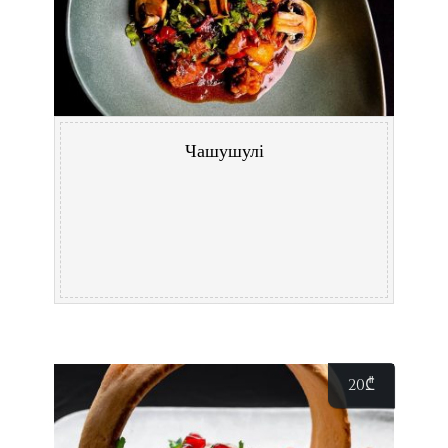
Чашушулі
20
₾