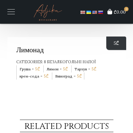
0
₾0.00
5
₾
Лимонад
CATEGORIES:
8 БЕЗАЛКОГОЛЬНІ НАПОЇ
-
5
₾
-
5
₾
-
5
₾
Груша
Лимон
Тархун
-
5
₾
-
5
₾
крем-сода
Виноград
RELATED PRODUCTS