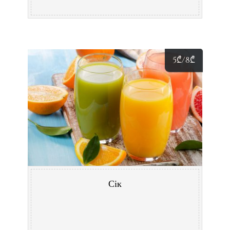
5
₾
/8
₾
Сік