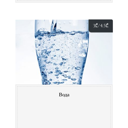
3
₾
/4,5
₾
Вода