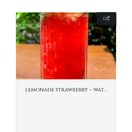
12
₾
lemonade strawberry – watermelon