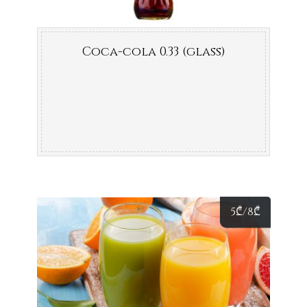
Coca-cola 0.33 (glass)
5
₾
/8
₾