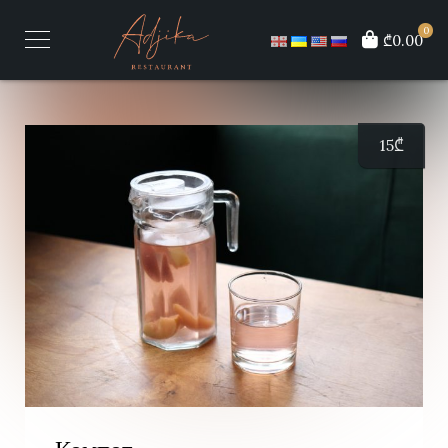
0
₾0.00
15
₾