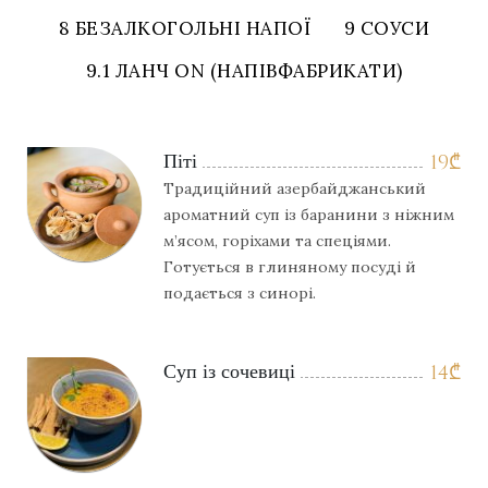
8 БЕЗАЛКОГОЛЬНІ НАПОЇ
9 СОУСИ
9.1 ЛАНЧ ON (НАПІВФАБРИКАТИ)
Піті
19
₾
Традиційний азербайджанський
ароматний суп із баранини з ніжним
м’ясом, горіхами та спеціями.
Готується в глиняному посуді й
подається з синорі.
Суп із сочевиці
14
₾