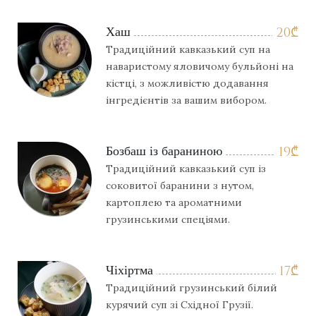
Хаш
20
₾
Традиційний кавказький суп на
наваристому яловичому бульйоні на
кістці, з можливістю додавання
інгредієнтів за вашим вибором.
Бозбаш із бараниною
19
₾
Традиційний кавказький суп із
соковитої баранини з нутом,
картоплею та ароматними
грузинськими спеціями.
Чіхіртма
17
₾
Традиційний грузинський білий
курячий суп зі Східної Грузії.