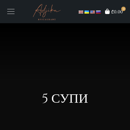
0
₾0.00
5 СУПИ