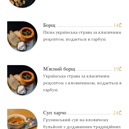
Борщ
14
₾
Пісна українська страва за класичним
рецептом, подається в гарбузі.
М’ясний борщ
19
₾
Українська страва за класичним
рецептом з яловичиною, подається в
гарбузі.
Суп харчо
24
₾
Грузинський суп на яловичому
бульйоні з додаванням традиційних