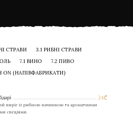
ЧІ СТРАВИ
3.1 РИБНІ СТРАВИ
ГОЛЬ
7.1 ВИНО
7.2 ПИВО
НЧ ON (НАПІВФАБРИКАТИ)
бдарі
24
₾
й пиріг із рибною начинкою та ароматними
ми спеціями.