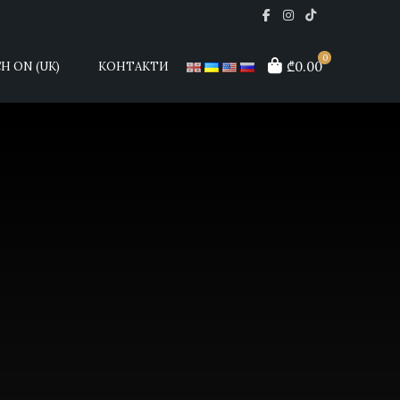
0
₾0.00
H ON (UK)
КОНТАКТИ