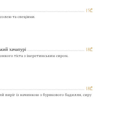
15
₾
асолею та спеціями.
ький хачапурі
18
₾
тонкого тіста з імеретинським сиром.
18
₾
й пиріг із начинкою з бурякового бадилля, сиру