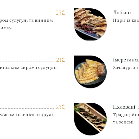
Лобіані
23
₾
иром сулугуні та винним
Пиріг із кв
димку.
Імеретинс
21
₾
тинським сиром і сулугуні.
Хачапурі з 
.
Пхловані
23
₾
’ясом і спецією гіцрулі
Традиційни
та зелені.