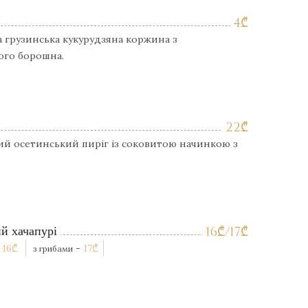
4
₾
 грузинська кукурудзяна коржина з
ого борошна.
22
₾
й осетинський пиріг із соковитою начинкою з
й хачапурі
16
₾
/17
₾
-
16
₾
-
17
₾
з грибами