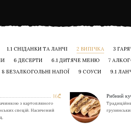
1.1 СНІДАНКИ ТА ЛАНЧІ
2 ВИПІЧКА
3 ГАРЯ
ПИ
6 ДЕСЕРТИ
6.1 ДИТЯЧЕ МЕНЮ
7 АЛКО
8 БЕЗАЛКОГОЛЬНІ НАПОЇ
9 СОУСИ
9.1 ЛА
Рибний ку
16
₾
 начинкою з картопляного
Традиційни
анських спецій. Насичений
грузинськи
д.