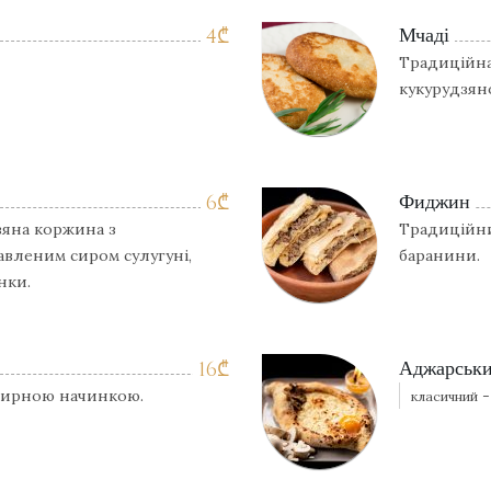
Мчаді
4
₾
Традиційна
кукурудзян
Фиджин
6
₾
зяна коржина з
Традиційни
авленим сиром сулугуні,
баранини.
нки.
Аджарськи
16
₾
-сирною начинкою.
класичний