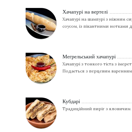
Хачапурі на вертелі
Хачапурі на шампурі з ніжним с
соусом, із пікантними нотками 
Мегрельський хачапурі
Хачапурі з тонкого тіста з імере
Подається з перцевим варенням
Кубдарі
Традиційний пиріг з яловичим м