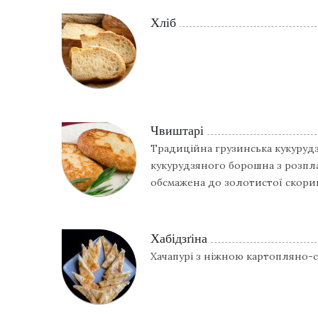
Хліб
Чвиштарі
Традиційна грузинська кукуруд
кукурудзяного борошна з розпл
обсмажена до золотистої скори
Хабідзґіна
Хачапурі з ніжною картопляно