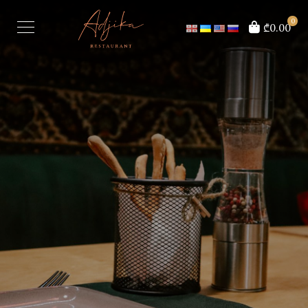
0
₾0.00