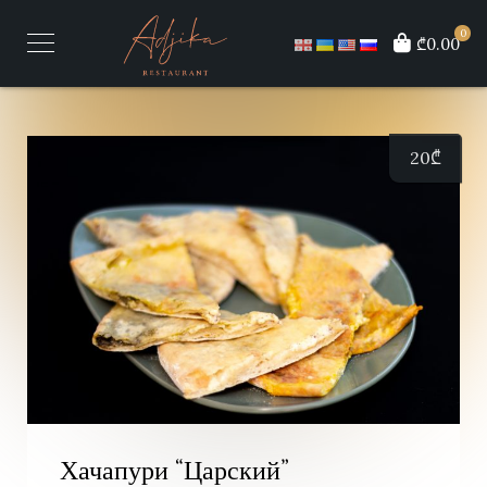
0
₾0.00
20
₾
Хачапури “Царский”