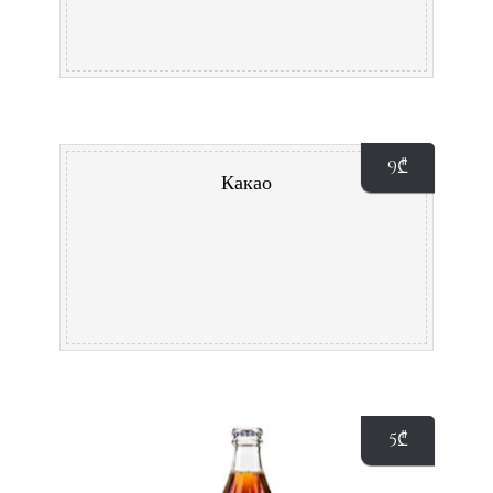
9
₾
Какао
5
₾