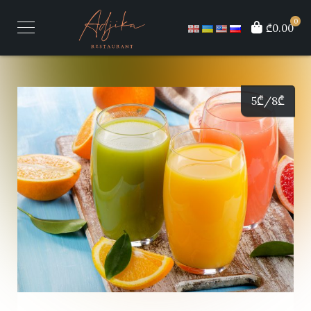
0
₾0.00
5
₾
/8
₾