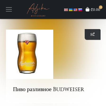
0
₾0.00
8
₾
Пиво разливное Budweiser