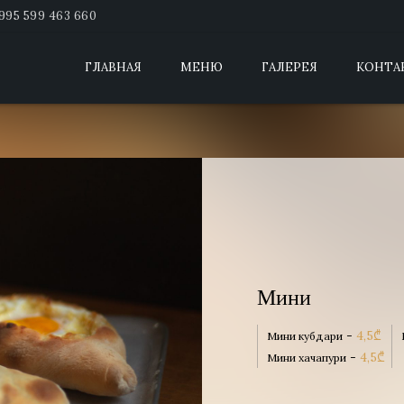
995 599 463 660
ГЛАВНАЯ
МЕНЮ
ГАЛЕРЕЯ
КОНТА
Мини
-
4,5
₾
Мини кубдари
-
4,5
₾
Мини хачапури