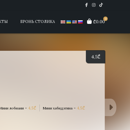
0
₾0.00
КТЫ
БРОНЬ СТОЛИКА
4,5
₾
-
4,5
₾
-
4,5
₾
Мини лобиани
Мини хабидзгина