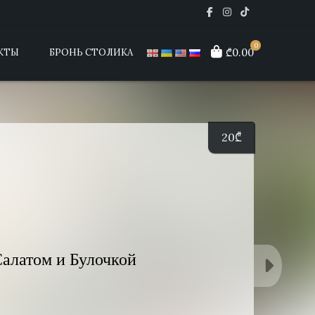
0
₾0.00
КТЫ
БРОНЬ СТОЛИКА
20
₾
алатом и Булочкой