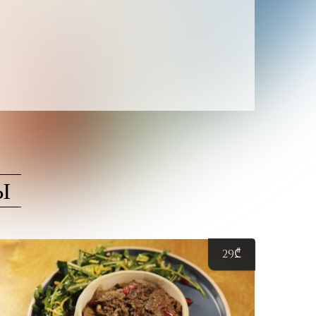
Ы
29
₾