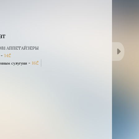
ат
ОВ
1 АППЕТАЙЗЕРЫ
-
14
₾
-
16
₾
енным сулугуни