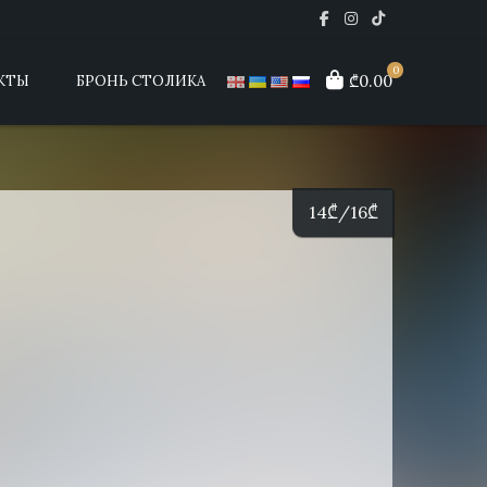
0
₾0.00
КТЫ
БРОНЬ СТОЛИКА
14
₾
/16
₾