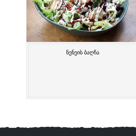
ნენეის ბაღჩა