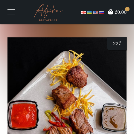
0
₾0.00
22
₾