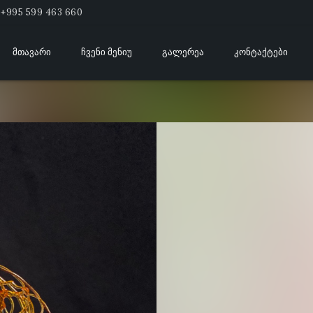
+995 599 463 660
ᲛᲗᲐᲕᲐᲠᲘ
ᲩᲕᲔᲜᲘ ᲛᲔᲜᲘᲣ
ᲒᲐᲚᲔᲠᲔᲐ
ᲙᲝᲜᲢᲐᲥᲢᲔᲑᲘ