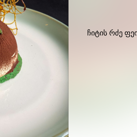
ჩიტის რძე ფე