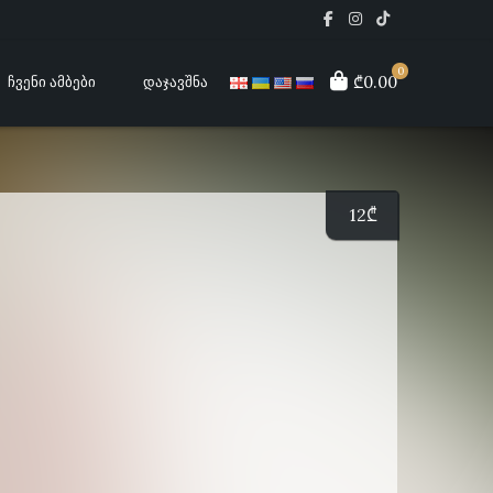
0
₾0.00
ᲩᲕᲔᲜᲘ ᲐᲛᲑᲔᲑᲘ
ᲓᲐᲯᲐᲕᲨᲜᲐ
12
₾