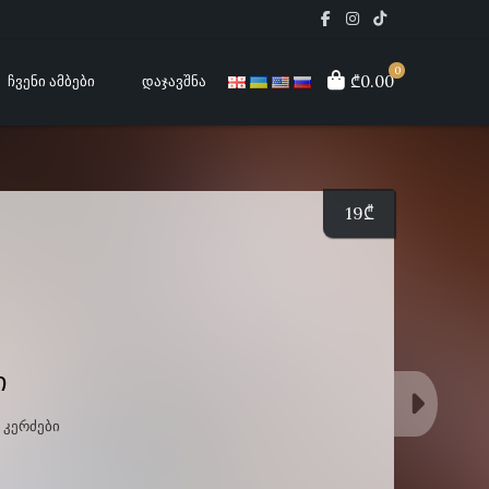
0
₾0.00
ᲩᲕᲔᲜᲘ ᲐᲛᲑᲔᲑᲘ
ᲓᲐᲯᲐᲕᲨᲜᲐ
19
₾
ი
 ᲙᲔᲠᲫᲔᲑᲘ