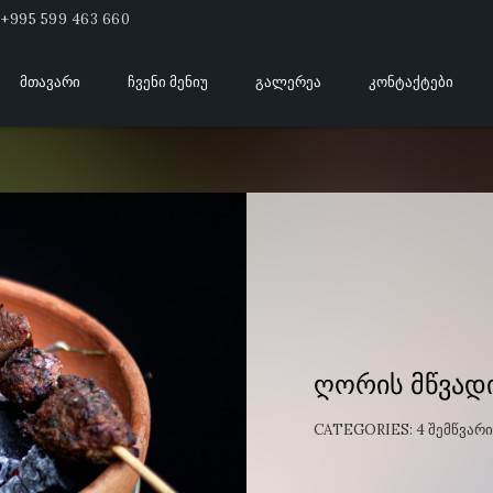
+995 599 463 660
ᲛᲗᲐᲕᲐᲠᲘ
ᲩᲕᲔᲜᲘ ᲛᲔᲜᲘᲣ
ᲒᲐᲚᲔᲠᲔᲐ
ᲙᲝᲜᲢᲐᲥᲢᲔᲑᲘ
ღორის მწვად
CATEGORIES:
4 ᲨᲔᲛᲬᲕᲐᲠᲘ