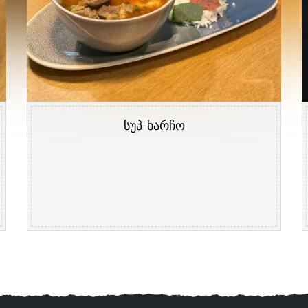
სუპ-ხარჩო