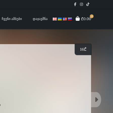
0
₾0.00
ᲩᲕᲔᲜᲘ ᲐᲛᲑᲔᲑᲘ
ᲓᲐᲯᲐᲕᲨᲜᲐ
16
₾
Ი