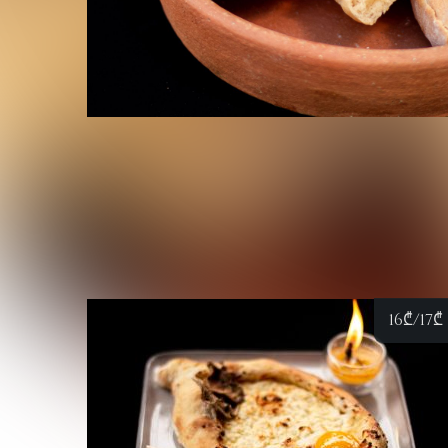
16
₾
/17
₾