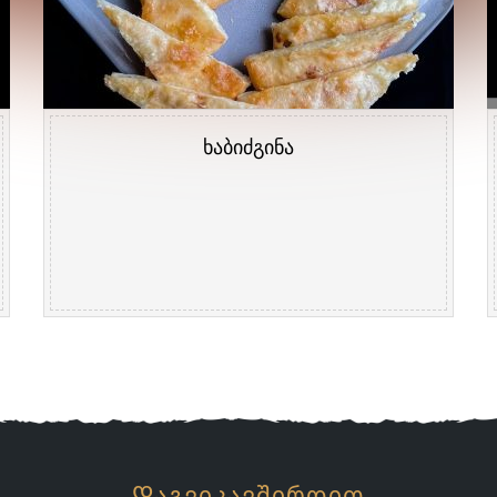
ხაბიძგინა