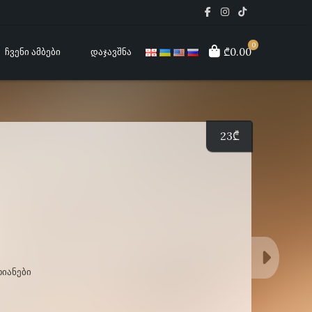
0
₾0.00
ᲩᲕᲔᲜᲘ ᲐᲛᲑᲔᲑᲘ
ᲓᲐᲯᲐᲕᲨᲜᲐ
23
₾
ᲘᲐᲜᲔᲑᲘ