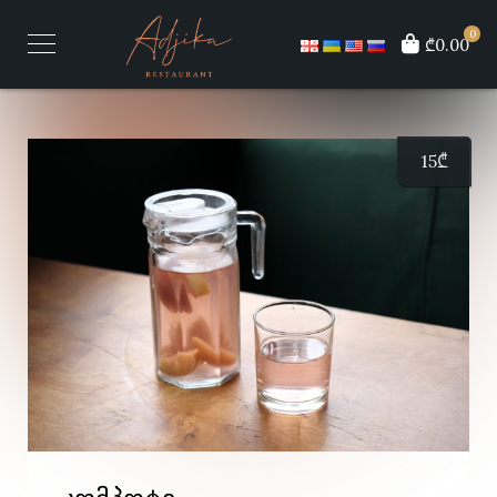
0
₾0.00
15
₾