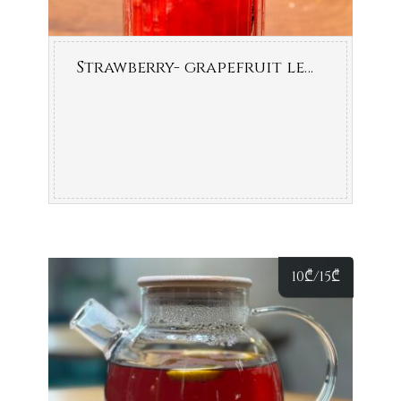
Strawberry- grapefruit lemonade
10
₾
/15
₾