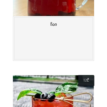
ჩაი
12
₾