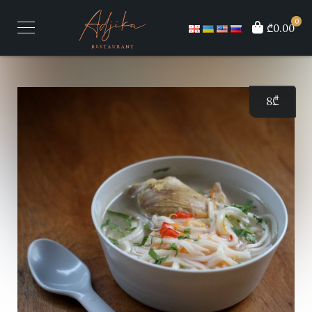
0
₾0.00
8
₾