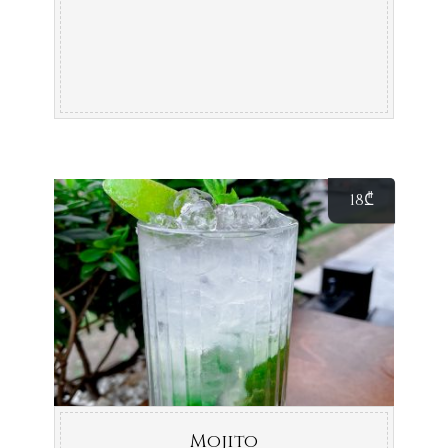
18
₾
Mojito