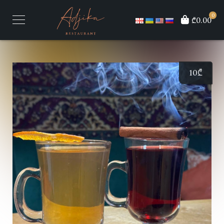
0
₾0.00
10
₾