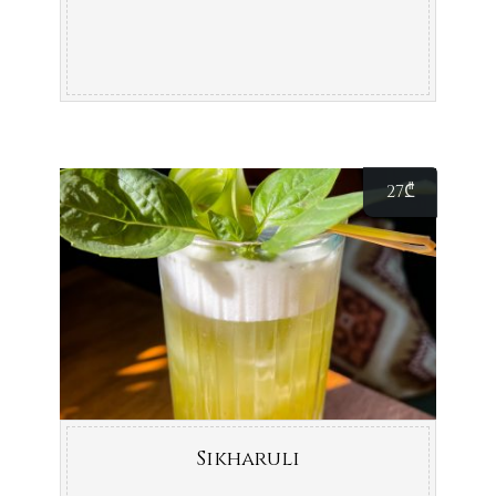
27
₾
Sikharuli